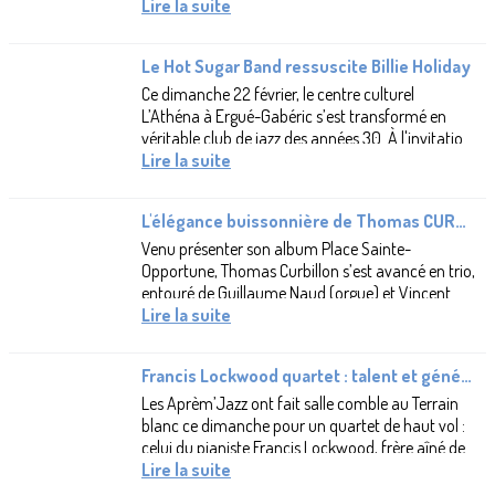
des Aprèm’Jazz entre l’Heritage...
Lire la suite
Le Hot Sugar Band ressuscite Billie Holiday
Ce dimanche 22 février, le centre culturel
L’Athéna à Ergué-Gabéric s’est transformé en
véritable club de jazz des années 30. À l'invitation
des ApremJazz, le Hot Sugar Band,...
Lire la suite
L'élégance buissonnière de Thomas CURBILLON
Venu présenter son album Place Sainte-
Opportune, Thomas Curbillon s’est avancé en trio,
entouré de Guillaume Naud (orgue) et Vincent
Frade (batterie), pour une parenthèse...
Lire la suite
Francis Lockwood quartet : talent et générosité
Les Aprèm’Jazz ont fait salle comble au Terrain
blanc ce dimanche pour un quartet de haut vol :
celui du pianiste Francis Lockwood, frère aîné de
l’immense violoniste Didier...
Lire la suite