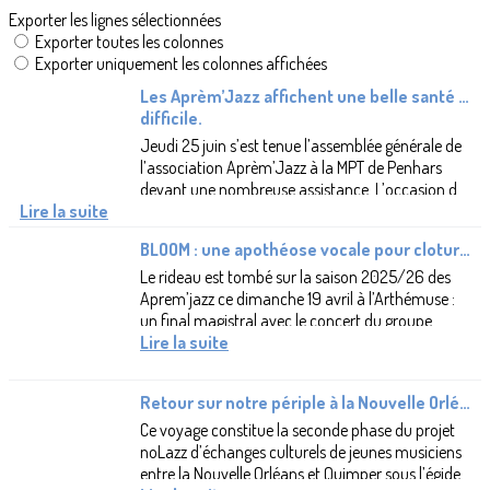
Exporter les lignes sélectionnées
Exporter toutes les colonnes
Exporter uniquement les colonnes affichées
Les Aprèm’Jazz affichent une belle santé malgré une conjoncture
difficile.
Jeudi 25 juin s’est tenue l’assemblée générale de
l’association Aprèm’Jazz à la MPT de Penhars
devant une nombreuse assistance. L’occasion de
Lire la suite
faire le point sur l’activité qui...
BLOOM : une apothéose vocale pour cloturer la saison
Le rideau est tombé sur la saison 2025/26 des
Aprem’jazz ce dimanche 19 avril à l’Arthémuse :
un final magistral avec le concert du groupe
Bloom.Porté par les voix de Mélina...
Lire la suite
Retour sur notre périple à la Nouvelle Orléans
Ce voyage constitue la seconde phase du projet
noLazz d’échanges culturels de jeunes musiciens
entre la Nouvelle Orléans et Quimper sous l’égide