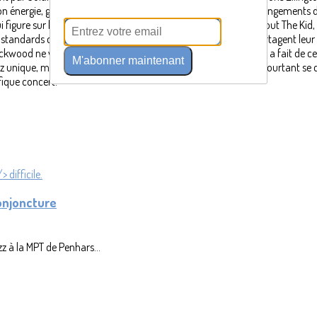
e son énergie, grâce au son du violon de Johan Renard et des arrangements 
 figure sur l’album du Didier Lockwood Group de 1984, et surtout The Kid, 
dards choisis. Les artistes se font visiblement plaisir, et partagent leur p
Lockwood ne voulait pas appeler cela un hommage à son frère, il a fait de 
M'abonner maintenant
 unique, marqué par les mélodies les plus élaborées. Il fallait pourtant se 
fique concert.
onjoncture
z à la MPT de Penhars...