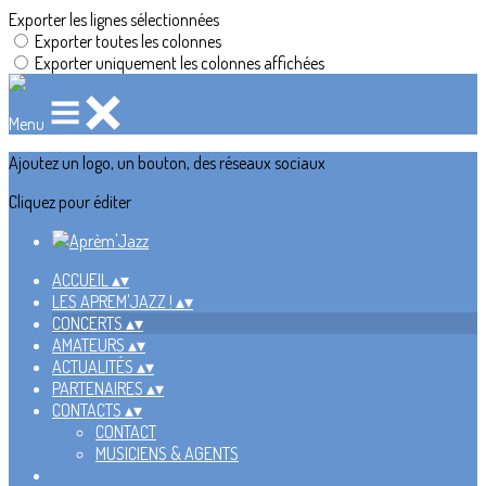
Exporter les lignes sélectionnées
Exporter toutes les colonnes
Exporter uniquement les colonnes affichées
Menu
Ajoutez un logo, un bouton, des réseaux sociaux
Cliquez pour éditer
ACCUEIL
▴
▾
LES APREM'JAZZ !
▴
▾
CONCERTS
▴
▾
AMATEURS
▴
▾
ACTUALITÉS
▴
▾
PARTENAIRES
▴
▾
CONTACTS
▴
▾
CONTACT
MUSICIENS & AGENTS