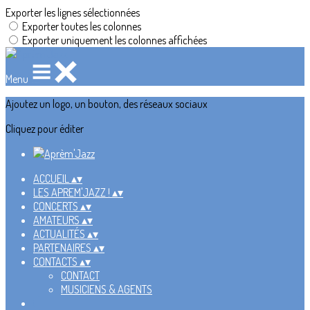
Exporter les lignes sélectionnées
Exporter toutes les colonnes
Exporter uniquement les colonnes affichées
Menu
Ajoutez un logo, un bouton, des réseaux sociaux
Cliquez pour éditer
ACCUEIL
▴
▾
LES APREM'JAZZ !
▴
▾
CONCERTS
▴
▾
AMATEURS
▴
▾
ACTUALITÉS
▴
▾
PARTENAIRES
▴
▾
CONTACTS
▴
▾
CONTACT
MUSICIENS & AGENTS