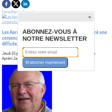
Consultez également
ABONNEZ-VOUS À
Les Aprèm’Jazz affichent une belle santé malgré une
conjoncture
NOTRE NEWSLETTER
difficile.
Jeudi 25 juin s’est tenue l’assemblée générale de l’association
Aprèm’Jazz à la MPT de Penhars...
M'abonner maintenant